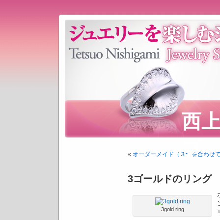
西
プ
«
オーダーメイド（３つを合わせ
3ゴールドのリング
3gold ring