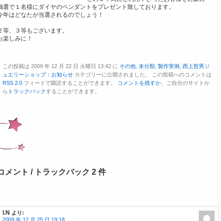
抽選で１名様にダイヤのペンダントをプレゼント致しております。
今年はどなたが当選されるのでしょう！
２等、３等もございます。
お楽しみに！
この投稿は 2009 年 12 月 22 日 火曜日 13:42 に
その他
,
未分類
,
製作実例
,
西上哲男ジ
ュエリーショップ：お知らせ
カテゴリーに公開されました。 この投稿へのコメントは
RSS 2.0
フィードで購読することができます。
コメントを残すか
、ご自分のサイトか
ら
トラックバック
することができます。
コメント / トラックバック 2 件
I.N
より:
2009 年 12 月 25 日 19:18