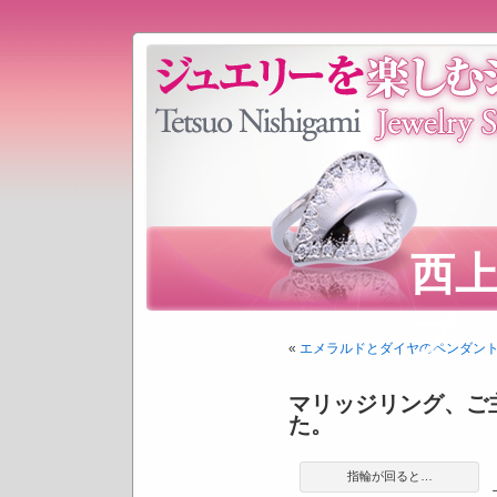
西
プ
«
エメラルドとダイヤのペンダン
マリッジリング、ご
た。
指輪が回ると…