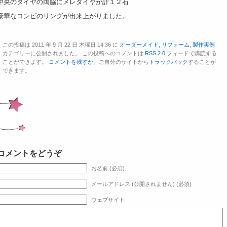
中央のダイヤの両脇にメレダイヤが計１２石
豪華なコンビのリングが出来上がりました。
この投稿は 2011 年 9 月 22 日 木曜日 14:36 に
オーダーメイド
,
リフォーム
,
製作実例
カテゴリーに公開されました。 この投稿へのコメントは
RSS 2.0
フィードで購読する
ことができます。
コメントを残すか
、ご自分のサイトから
トラックバック
することが
できます。
コメントをどうぞ
お名前 (必須)
メールアドレス (公開されません) (必須)
ウェブサイト