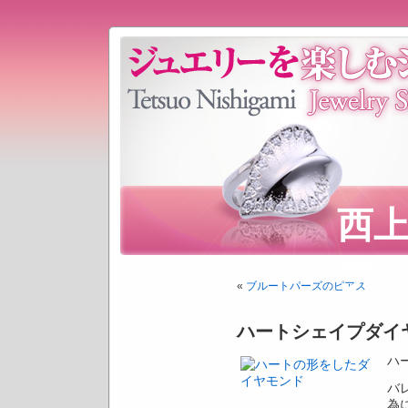
西
プ
«
ブルートパーズのピアス
ハートシェイプダイ
ハ
バ
為