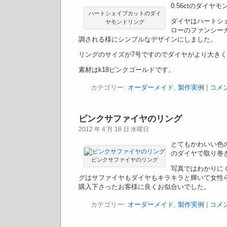
0.56ctのダイヤ
ハートシェイプカットのダイ
ダイヤはハートシ
ヤモンドリング
ローのファンシー
調される様にシンプルなデザインにしました。
リングのサイズが7号ですのでダイヤがより大き
素材はk18ピンクゴールドです。
カテゴリー:
オーダーメイド
,
製作実例
|
コメ
ピンクサファイヤのリング
2012 年 4 月 18 日 水曜日
とてもかわいい色
のダイヤで取り巻
ピンクサファイヤのリング
写真ではわかりに
グはサファイヤもダイヤもキラキラと輝いて女性
購入下さったお客様に良くお似合いでした。
カテゴリー:
オーダーメイド
,
製作実例
|
コメ