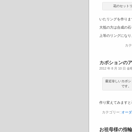
花のセット
いたリングを作りま
大抵の方は合成の石
上等のリングになり
カテ
カボションの
2012 年 8 月 10 日 
最近珍しいカボシ
です。
作り変えてみますと
カテゴリー:
オーダ
お祖母様の指