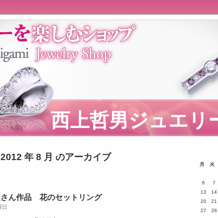
西上哲男ジュエリ
プ
2012 年 8 月 のアーカイブ
月
火
6
7
13
14
徒さん作品 花のセットリング
20
21
日曜日
27
28