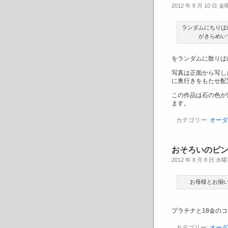
2012 年 8 月 10 日 
ランダムにちりば
がきらめい
をランダムに散りば
写真は正面から写し
に奥行きをもたせ配
この作品は石の色が
ます。
カテゴリー:
オーダ
おそろいのピ
2012 年 8 月 8 日 水
お母様とお揃
プラチナと18金の
カテゴリー:
オーダ