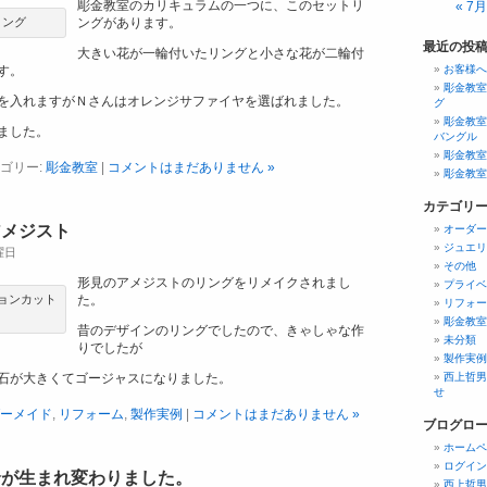
彫金教室のカリキュラムの一つに、このセットリ
« 7月
リング
ングがあります。
最近の投
大きい花が一輪付いたリングと小さな花が二輪付
す。
お客様へ
彫金教室
を入れますがＮさんはオレンジサファイヤを選ばれました。
グ
彫金教室
ました。
バングル
彫金教室
ゴリー:
彫金教室
|
コメントはまだありません »
彫金教室
カテゴリ
アメジスト
オーダー
ジュエリ
金曜日
その他
形見のアメジストのリングをリメイクされまし
プライベ
ョンカット
た。
リフォー
彫金教室
昔のデザインのリングでしたので、きゃしゃな作
未分類
りでしたが
製作実例
石が大きくてゴージャスになりました。
西上哲男
せ
ーメイド
,
リフォーム
,
製作実例
|
コメントはまだありません »
ブログロ
ホームペ
ログイン
輪が生まれ変わりました。
西上哲男