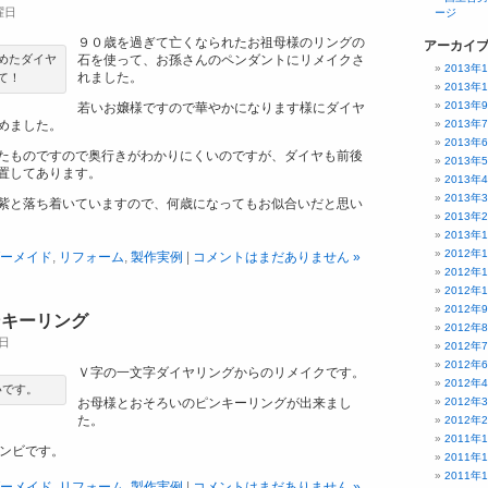
金曜日
ージ
９０歳を過ぎて亡くなられたお祖母様のリングの
アーカイ
めたダイヤ
石を使って、お孫さんのペンダントにリメイクさ
2013年
れました。
て！
2013年
2013年
若いお嬢様ですので華やかになります様にダイヤ
めました。
2013年
2013年
たものですので奥行きがわかりにくいのですが、ダイヤも前後
2013年
置してあります。
2013年
2013年
紫と落ち着いていますので、何歳になってもお似合いだと思い
2013年
2013年
2012年
ーメイド
,
リフォーム
,
製作実例
|
コメントはまだありません »
2012年
2012年
2012年
ンキーリング
2012年
曜日
2012年
2012年
Ｖ字の一文字ダイヤリングからのリメイクです。
2012年
いです。
お母様とおそろいのピンキーリングが出来まし
2012年
た。
2012年
2011年
コンビです。
2011年
2011年
ーメイド
,
リフォーム
,
製作実例
|
コメントはまだありません »