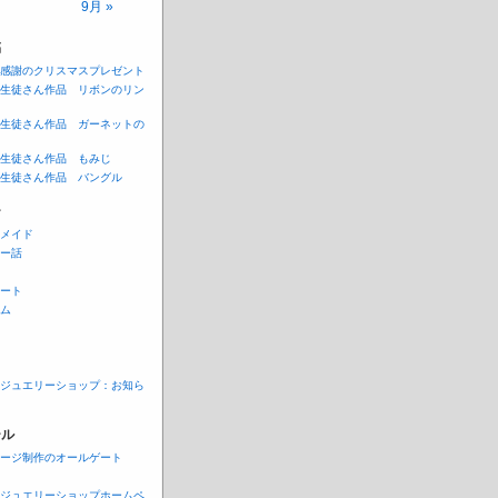
9月 »
稿
感謝のクリスマスプレゼント
生徒さん作品 リボンのリン
生徒さん作品 ガーネットの
生徒さん作品 もみじ
生徒さん作品 バングル
ー
メイド
ー話
ート
ム
ジュエリーショップ：お知ら
ール
ージ制作のオールゲート
ジュエリーショップホームペ